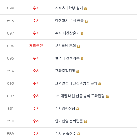
899
수시
스포츠과학부 실기
898
수시
검정고시 수시 등급
897
수시
수시 내신산출기
896
재외국민
3년 특레 문의
895
수시
한의대 선택과목
894
수시
교과중점전형
893
수시
교과면접 내신산출방법 문의
892
수시
28 대입 내신 산출 방식 교과전형
891
수시
수시입학상담
890
수시
실기전형 날짜질문
889
수시
수시 산출점수