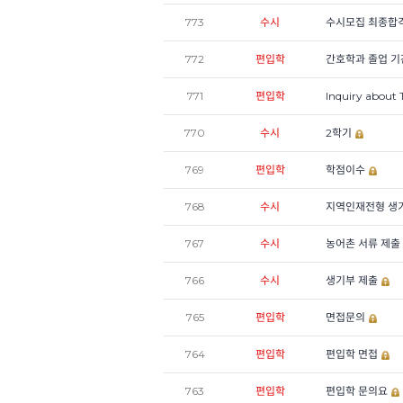
773
수시
수시모집 최종합격
772
편입학
간호학과 졸업 기
771
편입학
Inquiry about 
770
수시
2학기
769
편입학
학점이수
768
수시
지역인재전형 생기
767
수시
농어촌 서류 제출
766
수시
생기부 제출
765
편입학
면접문의
764
편입학
편입학 면접
763
편입학
편입학 문의요