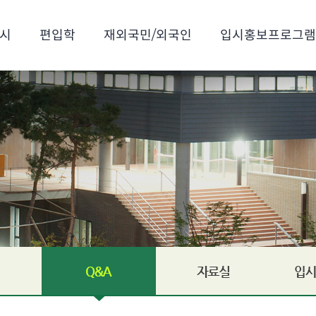
시
편입학
재외국민/외국인
입시홍보프로그램