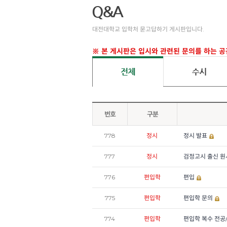
대전대학교 입학처 묻고답하기 게시판입니다.
※ 본 게시판은 입시와 관련된 문의를 하는 공
번호
구분
778
정시
정시 발표
777
정시
검정고시 출신 원
776
편입학
편입
775
편입학
편입학 문의
774
편입학
편입학 복수 전공