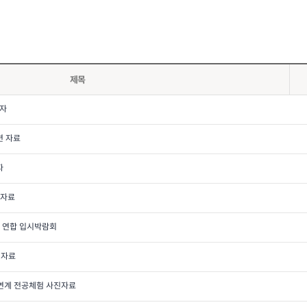
제목
책자
련 자료
자
진자료
학 연합 입시박람회
진자료
연계 전공체험 사진자료